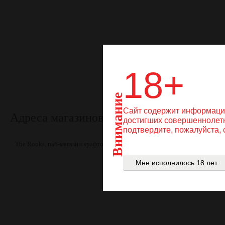
поста
18+
России
пр
Росси
Внимание
Сайт содержит информацию
Адреса магазинов и ресторанов в г. Нов
достигших совершеннолетне
подтвердите, пожалуйста,
The Rooks, паб-магазин крафтового пива
г. Новосибирск, ул. Коммунис
Мне исполнилось 18 лет